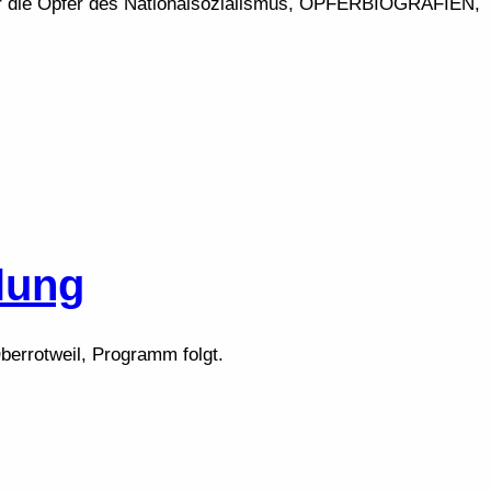
die Opfer des Nationalsozialismus, OPFERBIOGRAFIEN,
lung
Oberrotweil, Programm folgt.