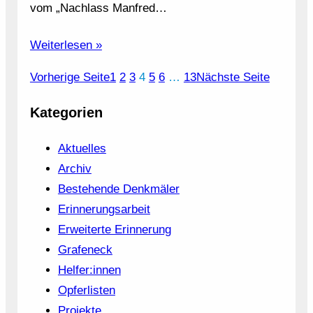
vom „Nachlass Manfred…
Weiterlesen »
Vorherige Seite
1
2
3
4
5
6
…
13
Nächste Seite
Kategorien
Aktuelles
Archiv
Bestehende Denkmäler
Erinnerungsarbeit
Erweiterte Erinnerung
Grafeneck
Helfer:innen
Opferlisten
Projekte