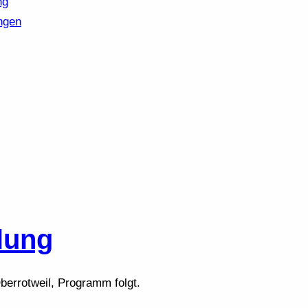
ng
ngen
lung
Oberrotweil, Programm folgt.