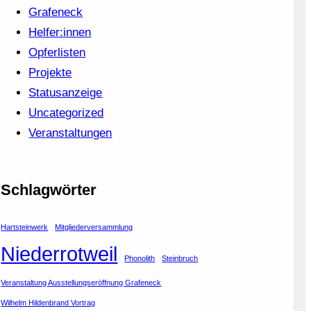
Grafeneck
Helfer:innen
Opferlisten
Projekte
Statusanzeige
Uncategorized
Veranstaltungen
Schlagwörter
Hartsteinwerk
Mitgliederversammlung
Niederrotweil
Phonolith
Steinbruch
Veranstaltung Ausstellungseröffnung Grafeneck
Wilhelm Hildenbrand Vortrag