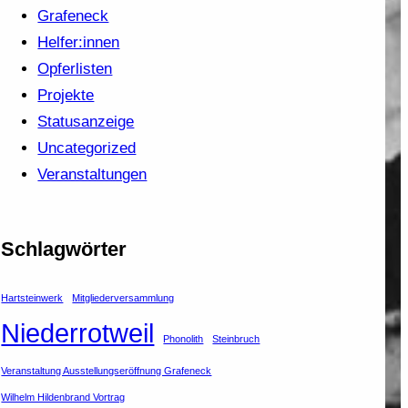
Grafeneck
Helfer:innen
Opferlisten
Projekte
Statusanzeige
Uncategorized
Veranstaltungen
Schlagwörter
Hartsteinwerk
Mitgliederversammlung
Niederrotweil
Phonolith
Steinbruch
Veranstaltung Ausstellungseröffnung Grafeneck
Wilhelm Hildenbrand Vortrag