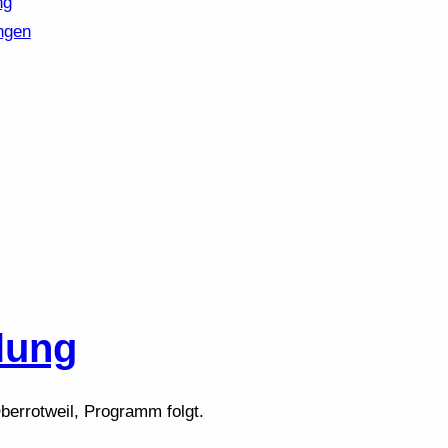
ng
ngen
lung
Oberrotweil, Programm folgt.